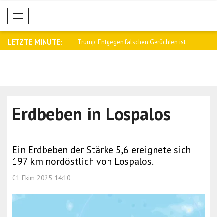
Mobil Menü
LETZTE MINUTE:
egen falschen Gerüchten ist
Al-Scharaa empfing den britischen
Saar: Israe
Nation..
Erdbeben in Lospalos
Ein Erdbeben der Stärke 5,6 ereignete sich
197 km nordöstlich von Lospalos.
01 Ekim 2025 14:10