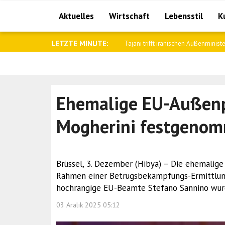
Aktuelles
Wirtschaft
Lebensstil
K
LETZTE MINUTE:
Bitcoin legt zu, während XRP und BN
Ehemalige EU-Außenpo
Mogherini festgeno
Brüssel, 3. Dezember (Hibya) – Die ehemalig
Rahmen einer Betrugsbekämpfungs-Ermittlung
hochrangige EU-Beamte Stefano Sannino wu
03 Aralık 2025 05:12