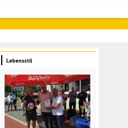
Israels Verte
Lebensstil