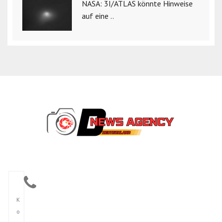
NASA: 3I/ATLAS könnte Hinweise
auf eine ..
K
o