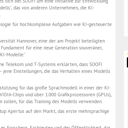
s sich bei SOOFI um eine Initiative zur Entwicklung
dells“, das von anderen Unternehmen, die KI-
.
nologie für hochkomplexe Aufgaben wie KI-gesteuerte
versität Hannover, eine der am Projekt beteiligten
s Fundament für eine neue Generation souveräner,
 KI-Modelle.“
e Telekom und T-Systems erklärten, dass SOOFI
 jene Einstellungen, die das Verhalten eines Modells
tützung für das große Sprachmodell in einer der KI-
IDIA-Chips und über 1.000 Grafikprozessoren (GPUs),
in sollen, für das Training des Modells verwenden.
up Apertus auf den Markt, das erste mehrsprachige
 es Forschern, Fachleuten und der Öffentlichkeit, das