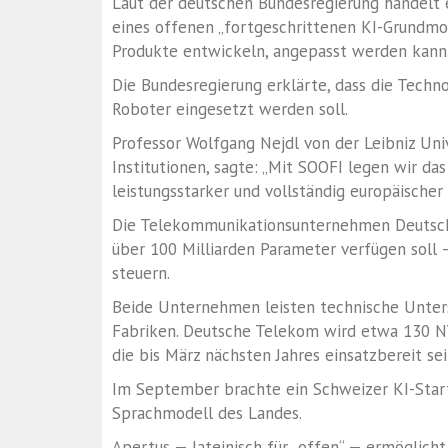
Laut der deutschen Bundesregierung handelt e
eines offenen „fortgeschrittenen KI-Grundmo
Produkte entwickeln, angepasst werden kann
Die Bundesregierung erklärte, dass die Tech
Roboter eingesetzt werden soll.
Professor Wolfgang Nejdl von der Leibniz Uni
Institutionen, sagte: „Mit SOOFI legen wir da
leistungsstarker und vollständig europäischer
Die Telekommunikationsunternehmen Deutsch
über 100 Milliarden Parameter verfügen soll —
steuern.
Beide Unternehmen leisten technische Unters
Fabriken. Deutsche Telekom wird etwa 130 NV
die bis März nächsten Jahres einsatzbereit se
Im September brachte ein Schweizer KI-Start
Sprachmodell des Landes.
Apertus — lateinisch für „offen“ — ermöglicht