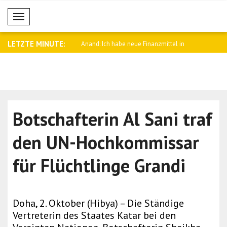
Mobil Menü
LETZTE MINUTE:
e Börsen überwiegend
Anand: Ich habe neue Finanzmittel in
Trump: Ent
Höh..
d..
Botschafterin Al Sani traf
den UN-Hochkommissar
für Flüchtlinge Grandi
Doha, 2. Oktober (Hibya) – Die Ständige
Vertreterin des Staates Katar bei den