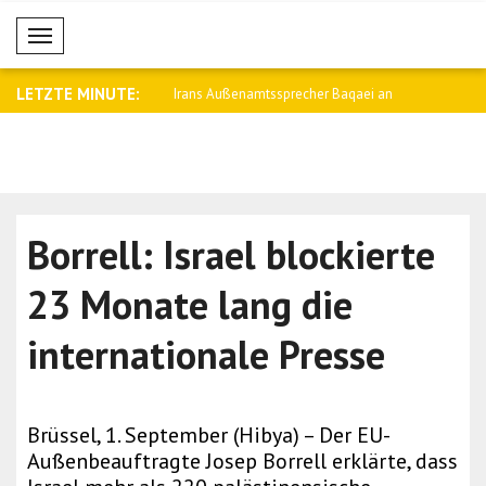
Mobil Menü
LETZTE MINUTE:
namtssprecher Baqaei an
Saar: Wir werden die Beziehungen zu
Fletcher: 
Arge..
Kämpfe i..
Borrell: Israel blockierte
23 Monate lang die
internationale Presse
Brüssel, 1. September (Hibya) – Der EU-
Außenbeauftragte Josep Borrell erklärte, dass