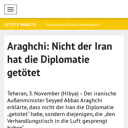
Mobil Menü
LETZTE MINUTE:
Entwicklung an den
Europäische Börsen überwiegend
Anand: Ich
.
unverände..
Höh..
Araghchi: Nicht der Iran
hat die Diplomatie
getötet
Teheran, 3. November (Hibya) – Der iranische
Außenminister Seyyed Abbas Araghchi
erklärte, dass nicht der Iran die Diplomatie
„getötet“ habe, sondern diejenigen, die „den
Verhandlungstisch in die Luft gesprengt
haben“.