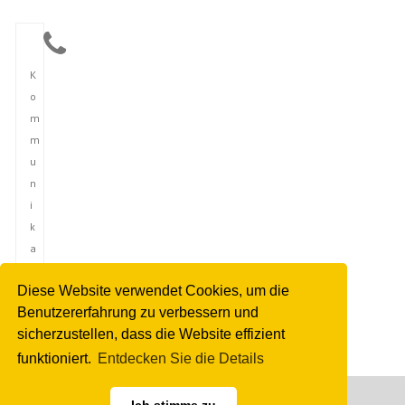
K
o
m
m
u
n
i
k
a
t
Diese Website verwendet Cookies, um die
i
Benutzererfahrung zu verbessern und
o
sicherzustellen, dass die Website effizient
n
funktioniert.
Entdecken Sie die Details