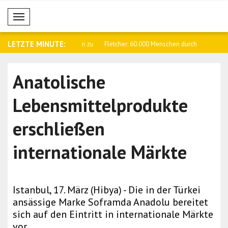
Mobil Menü
LETZTE MINUTE:
erden die Beziehungen zu
Fletcher: 60.000 Menschen durch
Sharif: D
Kämpfe i..
Verteidigu
Anatolische
Lebensmittelprodukte
erschließen
internationale Märkte
Istanbul, 17. März (Hibya) - Die in der Türkei
ansässige Marke Soframda Anadolu bereitet
sich auf den Eintritt in internationale Märkte
vor.