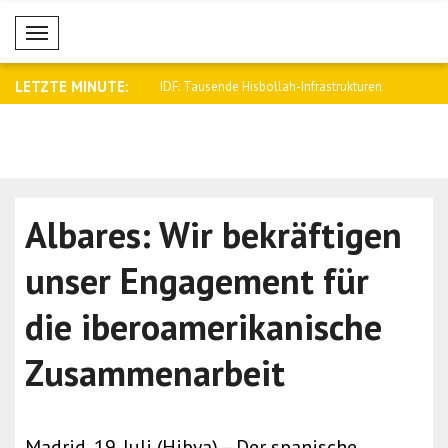
Mobil Menü
LETZTE MINUTE:
pricht den Familien der
IDF: Tausende Hisbollah-Infrastrukturen
Tajani trif
..
Albares: Wir bekräftigen
unser Engagement für
die iberoamerikanische
Zusammenarbeit
Madrid, 19. Juli (Hibya) – Der spanische