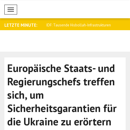
Mobil Menü
LETZTE MINUTE:
pricht den Familien der
IDF: Tausende Hisbollah-Infrastrukturen
Tajani trif
..
Europäische Staats- und
Regierungschefs treffen
sich, um
Sicherheitsgarantien für
die Ukraine zu erörtern