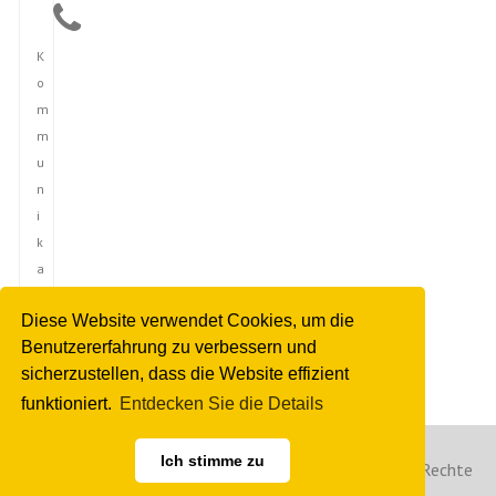
K
o
m
m
u
n
i
k
a
t
Diese Website verwendet Cookies, um die
i
Benutzererfahrung zu verbessern und
o
sicherzustellen, dass die Website effizient
n
funktioniert.
Entdecken Sie die Details
Ich stimme zu
Copyright © 2023 Deutsche Nachrichtenagentur. Alle Rechte