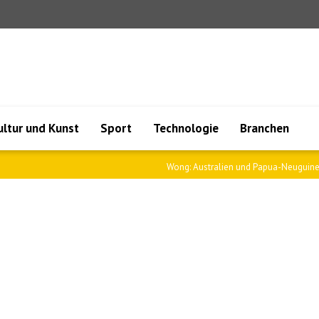
ultur und Kunst
Sport
Technologie
Branchen
nea war..