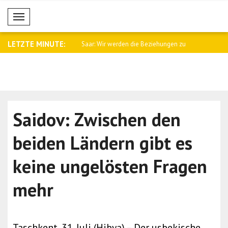
Mobil Menü
LETZTE MINUTE:
namtssprecher Baqaei an
Saar: Wir werden die Beziehungen zu
Fletcher: 
Arge..
Kämpfe i..
Saidov: Zwischen den
beiden Ländern gibt es
keine ungelösten Fragen
mehr
Taschkent, 31. Juli (Hibya) – Der usbekische